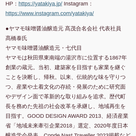
HP：
https://yatakiya.jp/
Instagram：
https://www.instagram.com/yatakiya/
●ヤマモ味噌醤油醸造元 髙茂合名会社 代表社員
髙橋泰氏
ヤマモ味噌醤油醸造元・七代目
ヤマモは秋田県東南端の湯沢市に位置する1867年
創業の蔵元。当初、建築家を目指すも家業を継ぐ
ことを決断し、帰秋。以来、伝統的な味を守りつ
つ、産業や土着文化の存続・発展のために研究面
やデザイン面で革新的な取り組みを追求。歴代町
長を務めた先祖の社会改革を承継し、地域再生を
目指す。GOOD DESIGN AWARD 2013、経済産業
省「地域未来牽引企業2018」選定、2020年度日本
醸造学会発表、Conde Nast Traveller 2023掲載など